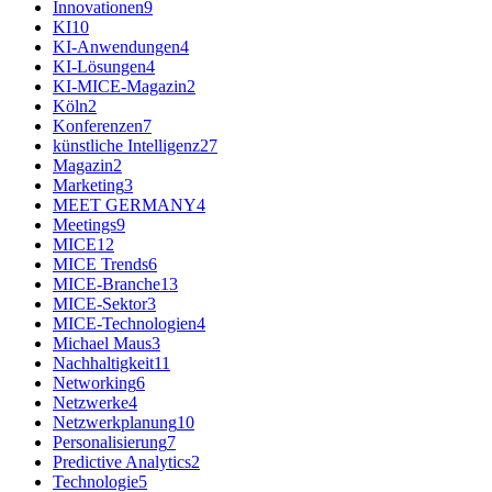
Innovationen
9
KI
10
KI-Anwendungen
4
KI-Lösungen
4
KI-MICE-Magazin
2
Köln
2
Konferenzen
7
künstliche Intelligenz
27
Magazin
2
Marketing
3
MEET GERMANY
4
Meetings
9
MICE
12
MICE Trends
6
MICE-Branche
13
MICE-Sektor
3
MICE-Technologien
4
Michael Maus
3
Nachhaltigkeit
11
Networking
6
Netzwerke
4
Netzwerkplanung
10
Personalisierung
7
Predictive Analytics
2
Technologie
5