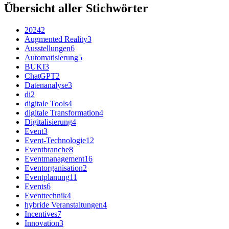
Übersicht aller Stichwörter
2024
2
Augmented Reality
3
Ausstellungen
6
Automatisierung
5
BUKI
3
ChatGPT
2
Datenanalyse
3
di
2
digitale Tools
4
digitale Transformation
4
Digitalisierung
4
Event
3
Event-Technologie
12
Eventbranche
8
Eventmanagement
16
Eventorganisation
2
Eventplanung
11
Events
6
Eventtechnik
4
hybride Veranstaltungen
4
Incentives
7
Innovation
3