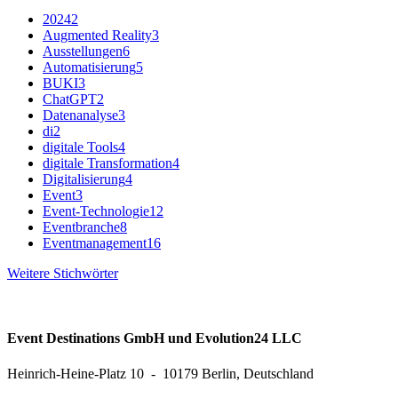
2024
2
Augmented Reality
3
Ausstellungen
6
Automatisierung
5
BUKI
3
ChatGPT
2
Datenanalyse
3
di
2
digitale Tools
4
digitale Transformation
4
Digitalisierung
4
Event
3
Event-Technologie
12
Eventbranche
8
Eventmanagement
16
Weitere Stichwörter
Event Destinations GmbH und Evolution24 LLC
Heinrich-Heine-Platz 10 - 10179 Berlin, Deutschland