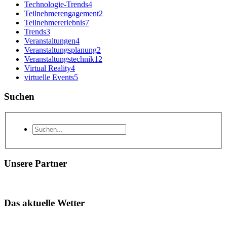
Technologie-Trends
4
Teilnehmerengagement
2
Teilnehmererlebnis
7
Trends
3
Veranstaltungen
4
Veranstaltungsplanung
2
Veranstaltungstechnik
12
Virtual Reality
4
virtuelle Events
5
Suchen
Unsere Partner
Das aktuelle Wetter