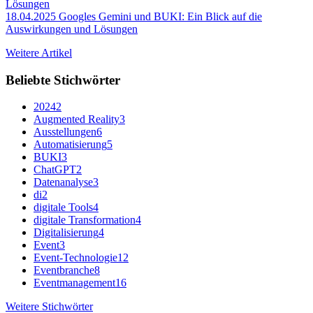
18.04.2025
Googles Gemini und BUKI: Ein Blick auf die
Auswirkungen und Lösungen
Weitere Artikel
Beliebte Stichwörter
2024
2
Augmented Reality
3
Ausstellungen
6
Automatisierung
5
BUKI
3
ChatGPT
2
Datenanalyse
3
di
2
digitale Tools
4
digitale Transformation
4
Digitalisierung
4
Event
3
Event-Technologie
12
Eventbranche
8
Eventmanagement
16
Weitere Stichwörter