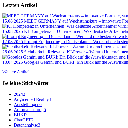
Letzten Artikel
15.08.2025
MEET GERMANY auf Wachstumskurs – innovative Format
15.08.2025
KI-Kompetenz in Unternehmen: Was deutsche Arbeitnehm
12.08.2025
Prompt Engineering in Deutschland – Wer sind die beste
26.06.2025
Sichtbarkeit. Relevanz. KI-Power – Warum Unternehmen je
18.04.2025
Googles Gemini und BUKI: Ein Blick auf die Auswirku
Weitere Artikel
Beliebte Stichwörter
2024
2
Augmented Reality
3
Ausstellungen
6
Automatisierung
5
BUKI
3
ChatGPT
2
Datenanalyse
3