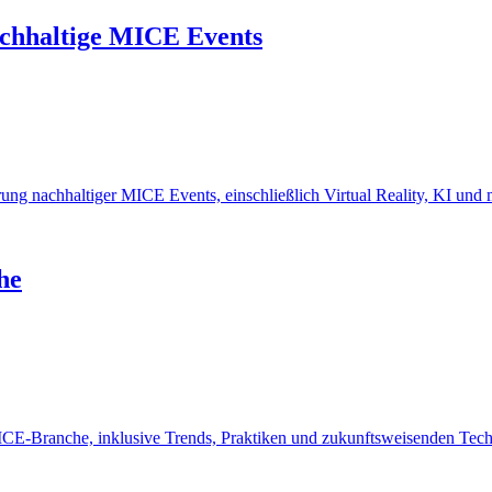
achhaltige MICE Events
ung nachhaltiger MICE Events, einschließlich Virtual Reality, KI und 
he
MICE-Branche, inklusive Trends, Praktiken und zukunftsweisenden Tec