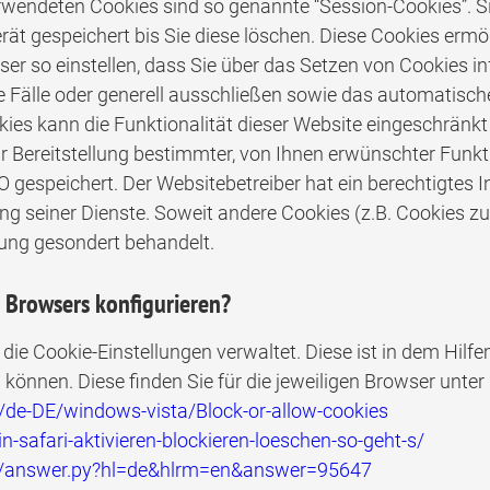
verwendeten Cookies sind so genannte “Session-Cookies”.
rät gespeichert bis Sie diese löschen. Diese Cookies erm
r so einstellen, dass Sie über das Setzen von Cookies in
 Fälle oder generell ausschließen sowie das automatisc
kies kann die Funktionalität dieser Website eingeschränkt
ereitstellung bestimmter, von Ihnen erwünschter Funktio
VO gespeichert. Der Websitebetreiber hat ein berechtigtes
ung seiner Dienste. Soweit andere Cookies (z.B. Cookies z
rung gesondert behandelt.
 Browsers konfigurieren?
er die Cookie-Einstellungen verwaltet. Diese ist in dem Hi
n können. Diese finden Sie für die jeweiligen Browser unter
/de-DE/windows-vista/Block-or-allow-cookies
in-safari-aktivieren-blockieren-loeschen-so-geht-s/
in/answer.py?hl=de&hlrm=en&answer=95647