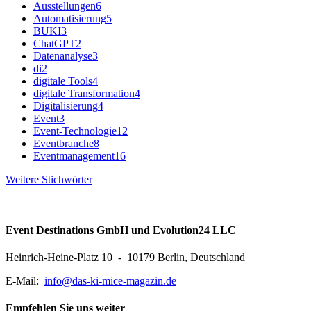
Ausstellungen
6
Automatisierung
5
BUKI
3
ChatGPT
2
Datenanalyse
3
di
2
digitale Tools
4
digitale Transformation
4
Digitalisierung
4
Event
3
Event-Technologie
12
Eventbranche
8
Eventmanagement
16
Weitere Stichwörter
Event Destinations GmbH und Evolution24 LLC
Heinrich-Heine-Platz 10 - 10179 Berlin, Deutschland
E-Mail:
info@das-ki-mice-magazin.de
Empfehlen Sie uns weiter