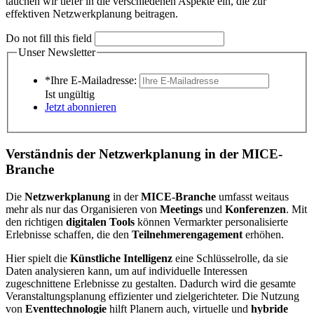
tauchen wir tiefer in die verschiedenen Aspekte ein, die zur
effektiven Netzwerkplanung beitragen.
Do not fill this field
Unser Newsletter
*Ihre E-Mailadresse:
Ist ungültig
Jetzt abonnieren
Verständnis der Netzwerkplanung in der MICE-
Branche
Die
Netzwerkplanung
in der
MICE-Branche
umfasst weitaus
mehr als nur das Organisieren von
Meetings
und
Konferenzen
. Mit
den richtigen
digitalen Tools
können Vermarkter personalisierte
Erlebnisse schaffen, die den
Teilnehmerengagement
erhöhen.
Hier spielt die
Künstliche Intelligenz
eine Schlüsselrolle, da sie
Daten analysieren kann, um auf individuelle Interessen
zugeschnittene Erlebnisse zu gestalten. Dadurch wird die gesamte
Veranstaltungsplanung effizienter und zielgerichteter. Die Nutzung
von
Eventtechnologie
hilft Planern auch, virtuelle und
hybride