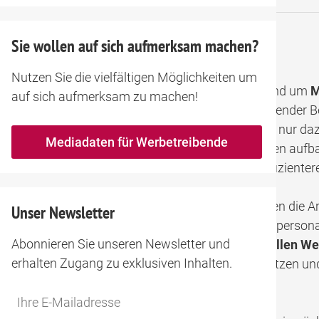
Sie wollen auf sich aufmerksam machen?
Nutzen Sie die vielfältigen Möglichkeiten um
immer schnelllebigeren
MICE-Branche
, die sich rund um
M
auf sich aufmerksam zu machen!
t eine strategische Netzwerkplanung von entscheidender 
eine gut durchdachte
Netzwerkstrategie
, die nicht nur da
Mediadaten für Werbetreibende
en, sondern auch nachhaltige Geschäftsbeziehungen aufb
ie
bieten uns heute eine Fülle an Möglichkeiten, effizient
 Einsatz von
Künstlicher Intelligenz
revolutionieren die A
Unser Newsletter
Diese Fortschritte ermöglichen es uns, Events zu personal
Abonnieren Sie unseren Newsletter und
ine Brücke zwischen der
physischen
und der
virtuellen We
erhalten Zugang zu exklusiven Inhalten.
sfähigkeit ist es essentiell, sich mit neuen Ansätzen un
Do
*Ihre
not
E-