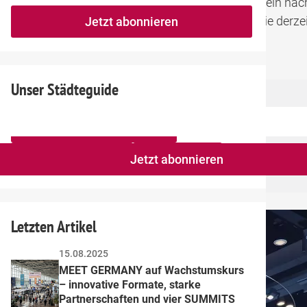
ie Du durch
effektive Netzwerkplanung
nicht nur Dein näc
fill
Mailadresse:
Ergebnisse
maximierst. Lass uns einen Blick auf die derze
Jetzt abonnieren
this
er
MICE-Branche
von Bedeutung sind.
field
Unser Städteguide
Hotels / Congresshäuser
Anbieter Technik
Netzwerke
Jetzt abonnieren
Letzten Artikel
15.08.2025
MEET GERMANY auf Wachstumskurs 
– innovative Formate, starke 
Partnerschaften und vier SUMMITS 