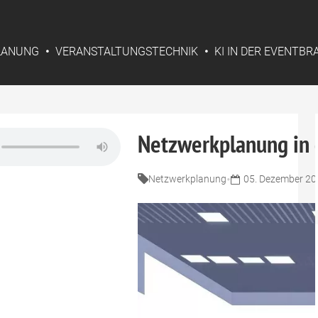
LANUNG
VERANSTALTUNGSTECHNIK
KI IN DER EVENTB
Netzwerkplanung in 
•
Netzwerkplanung
05. Dezember 20