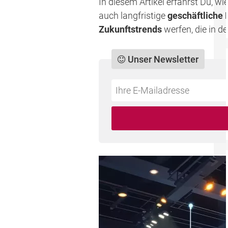
In diesem Artikel erfährst Du, w
auch langfristige
geschäftliche 
Zukunftstrends
werfen, die in d
Unser Newsletter
Do
*Ihre
not
E-
fill
Mailadresse:
this
field