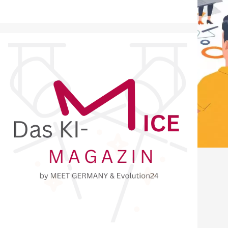
er MICE-Branche
auptthemas
lanung