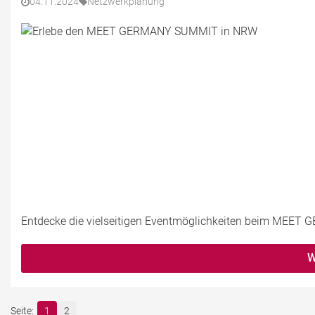
04.11.2024
Netzwerkplanung
Entdecke die vielseitigen Eventmöglichkeiten beim MEET
W
1
2