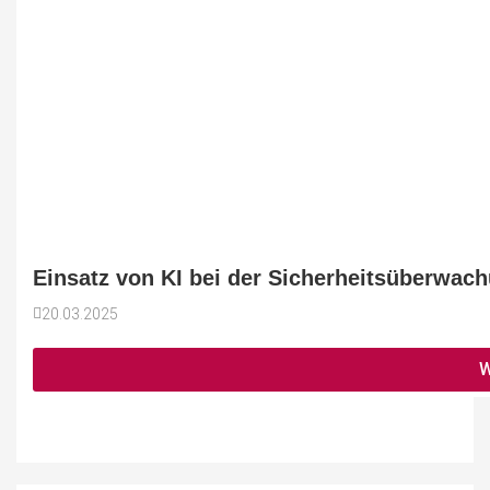
Einsatz von KI bei der Sicherheitsüberwac
20.03.2025
W