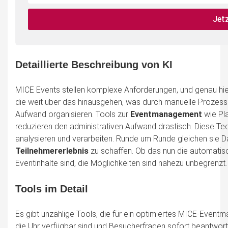
not
E-
fill
Mailadresse:
Jet
this
field
Detaillierte Beschreibung von KI
MICE Events stellen komplexe Anforderungen, und genau hier 
die weit über das hinausgehen, was durch manuelle Prozesse
Aufwand organisieren. Tools zur
Eventmanagement
wie Pl
reduzieren den administrativen Aufwand drastisch. Diese Te
analysieren und verarbeiten. Runde um Runde gleichen sie 
Teilnehmererlebnis
zu schaffen. Ob das nun die automati
Eventinhalte sind, die Möglichkeiten sind nahezu unbegrenzt.
Tools im Detail
Es gibt unzählige Tools, die für ein optimiertes MICE-Eve
die Uhr verfügbar sind und Besucherfragen sofort beantworten