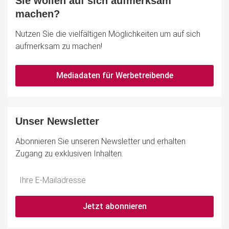
Sie wollen auf sich aufmerksam
machen?
Nutzen Sie die vielfältigen Möglichkeiten um auf sich
aufmerksam zu machen!
Mediadaten für Werbetreibende
Unser Newsletter
Abonnieren Sie unseren Newsletter und erhalten
Zugang zu exklusiven Inhalten.
Do
*Ihre
not
E-
fill
Mailadresse:
Jetzt abonnieren
this
field